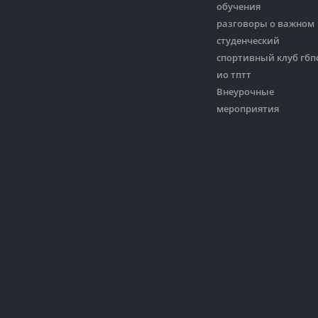
обучения
разговоры о важном
студенческий
спортивный клуб гбп
ио тптт
Внеурочные
мероприятия