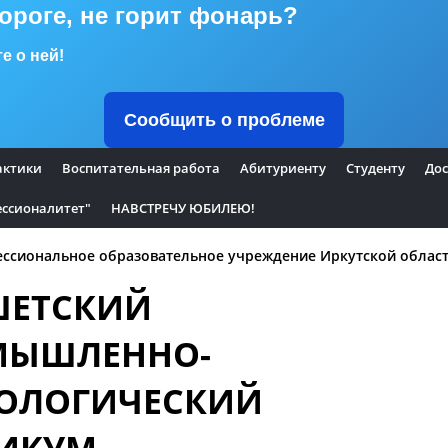
дороге, не горит фонарь?
е о ней!
Сообщить о проблеме
актики
Воспитательная работа
Абитуриенту
Студенту
Дос
ссионалитет"
НАВСТРЕЧУ ЮБИЛЕЮ!
ссиональное образовательное учреждение Иркутской облас
ШЕТСКИЙ
МЫШЛЕННО-
ОЛОГИЧЕСКИЙ