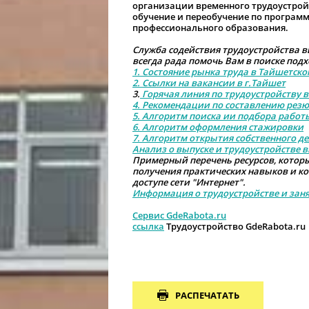
организации временного трудоустройс
обучение и переобучение по програм
профессионального образования.
Служба содействия трудоустройства в
всегда рада помочь Вам в поиске под
1. Состояние рынка труда в Тайшетск
2. Ссылки на вакансии в г.Тайшет
3.
Горячая линия по трудоустройству в
4. Рекомендации по составлению резю
5. Алгоритм поиска ии подбора работ
6. Алгоритм оформления стажировки
7. Алгоритм открытия собственного д
Анализ о выпуске и трудоустройстве в
Примерный перечень ресурсов, котор
получения практических навыков и к
доступе сети "Интернет".
Информация о трудоустройстве и зан
Сервис GdeRabota.ru
ссылка
Трудоустройство GdeRabota.ru
РАСПЕЧАТАТЬ