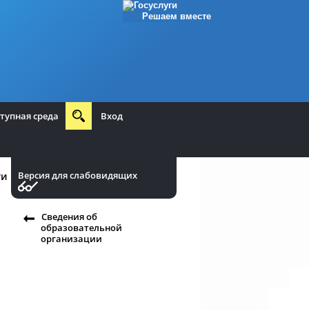
Решаем вместе
тупная среда
Вход
Версия для слабовидящих
ти
Сведения об
образовательной
организации