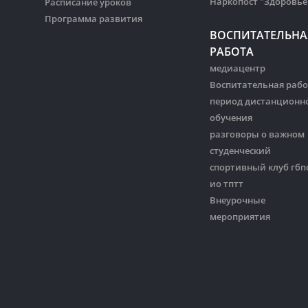
Наркопост "Здоровье
Расписание уроков
Программа развития
ВОСПИТАТЕЛЬНА
РАБОТА
медиацентр
Воспитательная рабо
период дистанционн
обучения
разговоры о важном
студенческий
спортивный клуб гбп
ио тптт
Внеурочные
мероприятия