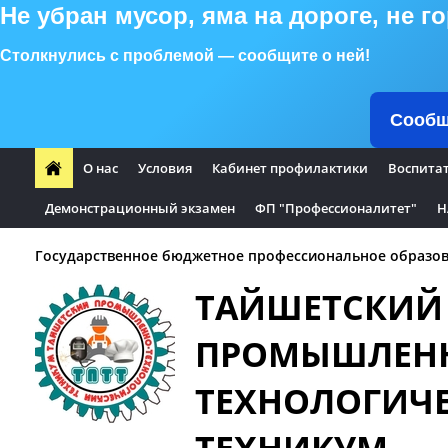
Не убран мусор, яма на дороге, не 
Столкнулись с проблемой — сообщите о ней!
Сообщ
О нас
Условия
Кабинет профилактики
Воспита
Демонстрационный экзамен
ФП "Профессионалитет"
Н
Государственное бюджетное профессиональное образов
ТАЙШЕТСКИЙ
ПРОМЫШЛЕН
ТЕХНОЛОГИЧ