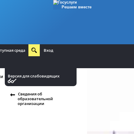
Решаем вместе
тупная среда
Вход
Версия для слабовидящих
ти
Сведения об
образовательной
организации