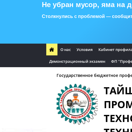
Не убран мусор, яма на 
Столкнулись с проблемой — сообщит
О нас
Условия
Кабинет профил
Демонстрационный экзамен
ФП "Профе
Государственное бюджетное профе
ТАЙ
ПРО
ТЕХН