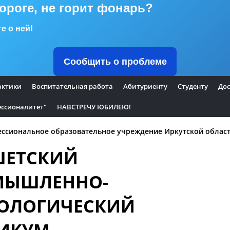
дороге, не горит фонарь?
е о ней!
Сообщить о проблеме
актики
Воспитательная работа
Абитуриенту
Студенту
Дос
ссионалитет"
НАВСТРЕЧУ ЮБИЛЕЮ!
ссиональное образовательное учреждение Иркутской облас
ШЕТСКИЙ
МЫШЛЕННО-
ОЛОГИЧЕСКИЙ