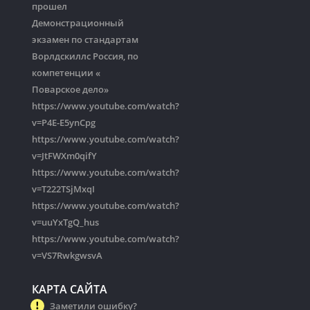
прошел
Демонстрационный
экзамен по стандартам
Ворлдскиллс Россия, по
компетенции «
Поварское дело»
https://www.youtube.com/watch?
v=P4E-E5ynCpg
https://www.youtube.com/watch?
v=JtFWXm0qifY
https://www.youtube.com/watch?
v=T222TSjMxqI
https://www.youtube.com/watch?
v=uuYxTgQ_hus
https://www.youtube.com/watch?
v=VS7RwkgwsvA
КАРТА САЙТА
Заметили ошибку?