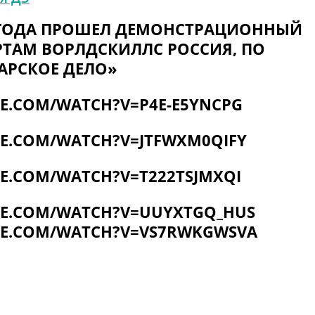
023 ГОДА ПРОШЕЛ ДЕМОНСТРАЦИОННЫЙ
РТАМ ВОРЛДСКИЛЛС РОССИЯ, ПО
АРСКОЕ ДЕЛО»
E.COM/WATCH?V=P4E-E5YNCPG
E.COM/WATCH?V=JTFWXM0QIFY
E.COM/WATCH?V=T222TSJMXQI
BE.COM/WATCH?V=UUYXTGQ_HUS
BE.COM/WATCH?V=VS7RWKGWSVA