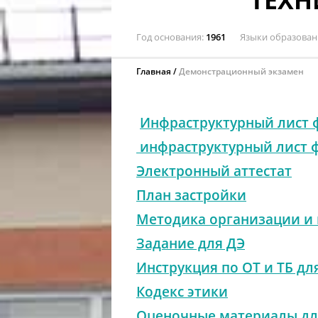
ТЕХ
Год основания
1961
Языки образован
Главная
Демонстрационный экзамен
Инфраструктурный лист 
инфраструктурный лист 
Электронный аттестат
План застройки
Методика организации и
Задание для ДЭ
Инструкция по ОТ и ТБ дл
Кодекс этики
Оценочные материалы дл