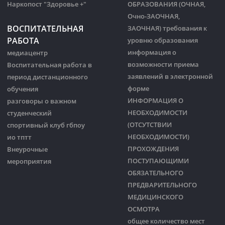
Наркопост "Здоровье +"
ОБРАЗОВАНИЯ (ОЧНАЯ,
Очно-ЗАОЧНАЯ,
ВОСПИТАТЕЛЬНАЯ
ЗАОЧНАЯ) требования к
РАБОТА
уровню образования
информация о
медиацентр
возможности приема
Воспитательная работа в
заявлений в электронной
период дистанционного
форме
обучения
ИНФОРМАЦИЯ О
разговоры о важном
НЕОБХОДИМОСТИ
студенческий
(ОТСУТСТВИИ
спортивный клуб гбпоу
НЕОБХОДИМОСТИ)
ио тптт
ПРОХОЖДЕНИЯ
Внеурочные
ПОСТУПАЮЩИМИ
мероприятия
ОБЯЗАТЕЛЬНОГО
ПРЕДВАРИТЕЛЬНОГО
МЕДИЦИНСКОГО
ОСМОТРА
общее количество мест