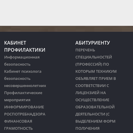
КАБИНЕТ
АБИТУРИЕНТУ
ПРОФИЛАКТИКИ
ПЕРЕЧЕНЬ
Информационная
СПЕЦИАЛЬНОСТЕЙ
безопасность
(ПРОФЕССИЙ) ПО
Кабинет психолога
КОТОРЫМ ТЕХНИКУМ
безопасность
ОБЪЯВЛЯЕТ ПРИЕМ В
несовершеннолетних
СООТВЕТСТВИИ С
Профилактические
ЛИЦЕНЗИЕЙ НА
мероприятия
ОСУЩЕСТВЛЕНИЕ
ИНФОРМИРОВАНИЕ
ОБРАЗОВАТЕЛЬНОЙ
РОСПОТРЕБНАДЗОРА
ДЕЯТЕЛЬНОСТИ (С
ФИНАНСОВАЯ
ВЫДЕЛЕНИЕМ ФОРМ
ГРАМОТНОСТЬ
ПОЛУЧЕНИЯ