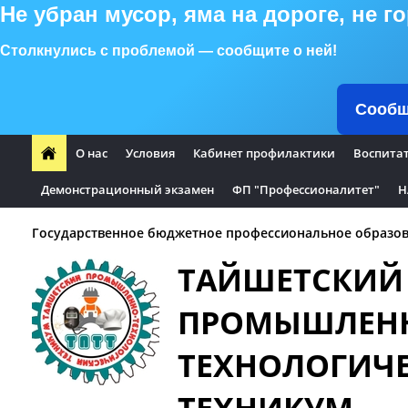
Не убран мусор, яма на дороге, не 
Столкнулись с проблемой — сообщите о ней!
Сообщ
О нас
Условия
Кабинет профилактики
Воспита
Демонстрационный экзамен
ФП "Профессионалитет"
Н
Государственное бюджетное профессиональное образов
ТАЙШЕТСКИЙ
ПРОМЫШЛЕН
ТЕХНОЛОГИЧ