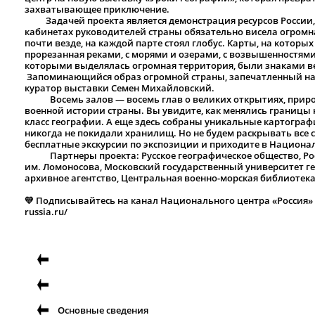
захватывающее приключение.
Задачей проекта является демонстрация ресурсов России, 
кабинетах руководителей страны обязательно висела огромна
почти везде, на каждой парте стоял глобус. Карты, на которы
прорезанная реками, с морями и озерами, с возвышенностям
которыми выделялась огромная территория, были зна
Запоминающийся образ огромной страны, запечатленный на к
куратор выставки Семен Михайловский.
Восемь залов — восемь глав о великих открытиях, природ
военной истории страны. Вы увидите, как менялись границы 
класс географии. А еще здесь собраны уникальные картограф
никогда не покидали хранилищ. Но не будем раскрывать все 
бесплатные экскурсии по экспозиции и приходите в Национа
Партнеры проекта: Русское географическое общество, Росс
им. Ломоносова, Московский государственный университет г
архивное агентство, Центральная военно-морская библиотек
💛 Подписывайтесь на канал Национального центра «Россия» в
russia.ru/
Основные сведения