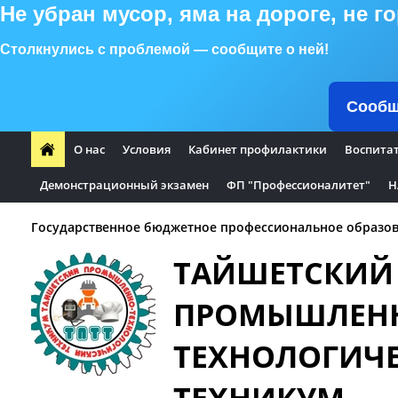
Не убран мусор, яма на дороге, не 
Столкнулись с проблемой — сообщите о ней!
Сообщ
О нас
Условия
Кабинет профилактики
Воспита
Демонстрационный экзамен
ФП "Профессионалитет"
Н
Государственное бюджетное профессиональное образов
ТАЙШЕТСКИЙ
ПРОМЫШЛЕН
ТЕХНОЛОГИЧ