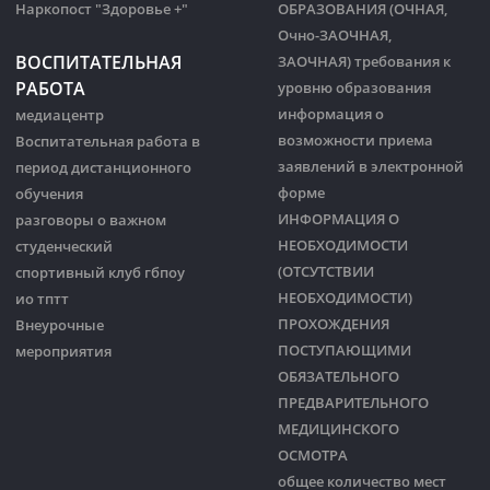
Наркопост "Здоровье +"
ОБРАЗОВАНИЯ (ОЧНАЯ,
Очно-ЗАОЧНАЯ,
ВОСПИТАТЕЛЬНАЯ
ЗАОЧНАЯ) требования к
РАБОТА
уровню образования
информация о
медиацентр
возможности приема
Воспитательная работа в
заявлений в электронной
период дистанционного
форме
обучения
ИНФОРМАЦИЯ О
разговоры о важном
НЕОБХОДИМОСТИ
студенческий
(ОТСУТСТВИИ
спортивный клуб гбпоу
НЕОБХОДИМОСТИ)
ио тптт
ПРОХОЖДЕНИЯ
Внеурочные
ПОСТУПАЮЩИМИ
мероприятия
ОБЯЗАТЕЛЬНОГО
ПРЕДВАРИТЕЛЬНОГО
МЕДИЦИНСКОГО
ОСМОТРА
общее количество мест