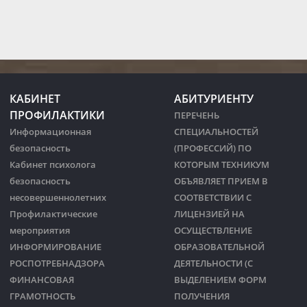
КАБИНЕТ
АБИТУРИЕНТУ
ПРОФИЛАКТИКИ
ПЕРЕЧЕНЬ
Информационная
СПЕЦИАЛЬНОСТЕЙ
безопасность
(ПРОФЕССИЙ) ПО
Кабинет психолога
КОТОРЫМ ТЕХНИКУМ
безопасность
ОБЪЯВЛЯЕТ ПРИЕМ В
несовершеннолетних
СООТВЕТСТВИИ С
Профилактические
ЛИЦЕНЗИЕЙ НА
мероприятия
ОСУЩЕСТВЛЕНИЕ
ИНФОРМИРОВАНИЕ
ОБРАЗОВАТЕЛЬНОЙ
РОСПОТРЕБНАДЗОРА
ДЕЯТЕЛЬНОСТИ (С
ФИНАНСОВАЯ
ВЫДЕЛЕНИЕМ ФОРМ
ГРАМОТНОСТЬ
ПОЛУЧЕНИЯ