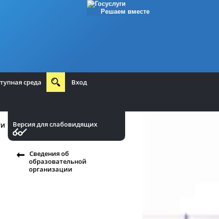
Решаем вместе
тупная среда
Вход
Версия для слабовидящих
ти
Сведения об
образовательной
организации