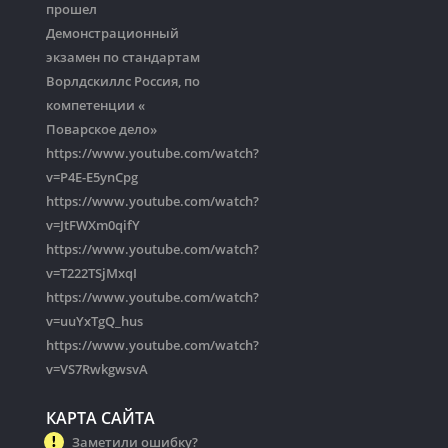
прошел
Демонстрационный
экзамен по стандартам
Ворлдскиллс Россия, по
компетенции «
Поварское дело»
https://www.youtube.com/watch?
v=P4E-E5ynCpg
https://www.youtube.com/watch?
v=JtFWXm0qifY
https://www.youtube.com/watch?
v=T222TSjMxqI
https://www.youtube.com/watch?
v=uuYxTgQ_hus
https://www.youtube.com/watch?
v=VS7RwkgwsvA
КАРТА САЙТА
Заметили ошибку?