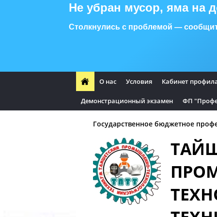
Не убран мусор, яма на 
Столкнулись с проблемой — сообщит
О нас
Условия
Кабинет профил
Демонстрационный экзамен
ФП "Профе
Государственное бюджетное профе
ТАЙ
ПРО
ТЕХН