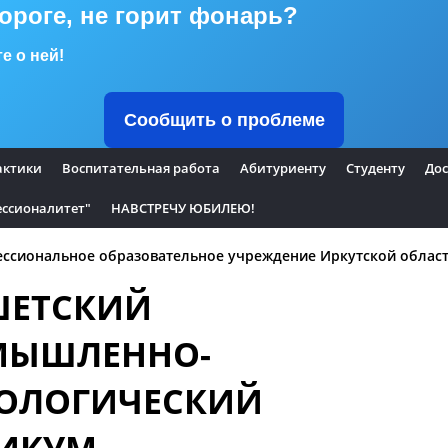
дороге, не горит фонарь?
е о ней!
Сообщить о проблеме
актики
Воспитательная работа
Абитуриенту
Студенту
Дос
ссионалитет"
НАВСТРЕЧУ ЮБИЛЕЮ!
ссиональное образовательное учреждение Иркутской облас
ШЕТСКИЙ
МЫШЛЕННО-
ОЛОГИЧЕСКИЙ