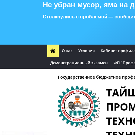
Не убран мусор, яма на 
Столкнулись с проблемой — сообщит
О нас
Условия
Кабинет профил
Демонстрационный экзамен
ФП "Профе
Государственное бюджетное профе
ТАЙ
ПРО
ТЕХН