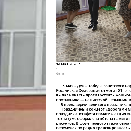
14 мая 2026 г.
Фото
9 мая – День Победы советского наро
Российская Федерация отметит 81-ю 
выпала участь противостоять мощном
противника — нацистской Германии и 
В преддверии великого праздника в
Праздничный концерт «Дорогами муже
праздник «Эстафета памяти», акция «Б
техникуме оформлена «Стена памяти»,
рисунков. В фойе первого этажа была
переменах по радио транслировалась 