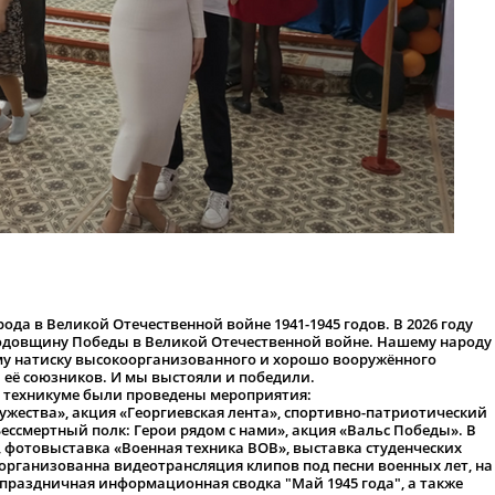
да в Великой Отечественной войне 1941-1945 годов. В 2026 году
годовщину Победы в Великой Отечественной войне. Нашему народу
у натиску высокоорганизованного и хорошо вооружённого
её союзников. И мы выстояли и победили.
 техникуме были проведены мероприятия:
ства», акция «Георгиевская лента», спортивно-патриотический
ессмертный полк: Герои рядом с нами», акция «Вальс Победы». В
 фотовыставка «Военная техника ВОВ», выставка студенческих
 организованна видеотрансляция клипов под песни военных лет, на
праздничная информационная сводка "Май 1945 года", а также