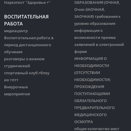
Наркопост "Здоровье +"
ОБРАЗОВАНИЯ (ОЧНАЯ,
Очно-ЗАОЧНАЯ,
ВОСПИТАТЕЛЬНАЯ
ЗАОЧНАЯ) требования к
РАБОТА
уровню образования
информация о
медиацентр
возможности приема
Воспитательная работа в
заявлений в электронной
период дистанционного
форме
обучения
ИНФОРМАЦИЯ О
разговоры о важном
НЕОБХОДИМОСТИ
студенческий
(ОТСУТСТВИИ
спортивный клуб гбпоу
НЕОБХОДИМОСТИ)
ио тптт
ПРОХОЖДЕНИЯ
Внеурочные
ПОСТУПАЮЩИМИ
мероприятия
ОБЯЗАТЕЛЬНОГО
ПРЕДВАРИТЕЛЬНОГО
МЕДИЦИНСКОГО
ОСМОТРА
общее количество мест