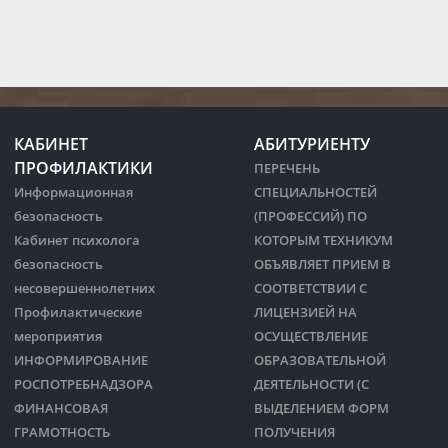
КАБИНЕТ
АБИТУРИЕНТУ
ПРОФИЛАКТИКИ
ПЕРЕЧЕНЬ
Информационная
СПЕЦИАЛЬНОСТЕЙ
безопасность
(ПРОФЕССИЙ) ПО
Кабинет психолога
КОТОРЫМ ТЕХНИКУМ
безопасность
ОБЪЯВЛЯЕТ ПРИЕМ В
несовершеннолетних
СООТВЕТСТВИИ С
Профилактические
ЛИЦЕНЗИЕЙ НА
мероприятия
ОСУЩЕСТВЛЕНИЕ
ИНФОРМИРОВАНИЕ
ОБРАЗОВАТЕЛЬНОЙ
РОСПОТРЕБНАДЗОРА
ДЕЯТЕЛЬНОСТИ (С
ФИНАНСОВАЯ
ВЫДЕЛЕНИЕМ ФОРМ
ГРАМОТНОСТЬ
ПОЛУЧЕНИЯ