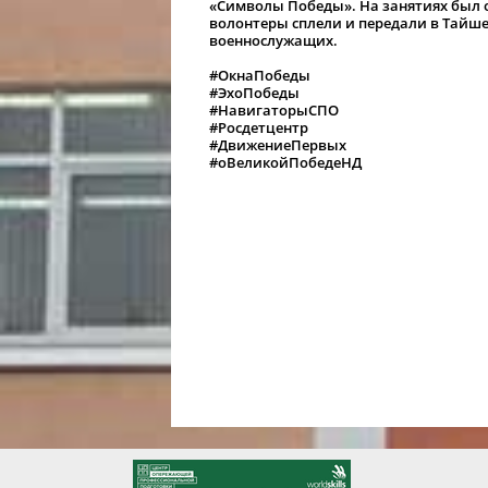
«Символы Победы». На занятиях был 
волонтеры сплели и передали в Тайше
военнослужащих.
#ОкнаПобеды
#ЭхоПобеды
#НавигаторыСПО
#Росдетцентр
#ДвижениеПервых
#оВеликойПобедеНД