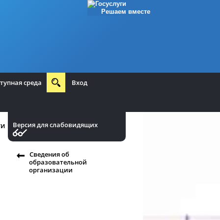
Решаем вместе
тупная среда
Вход
Версия для слабовидящих
ти
Сведения об
образовательной
организации