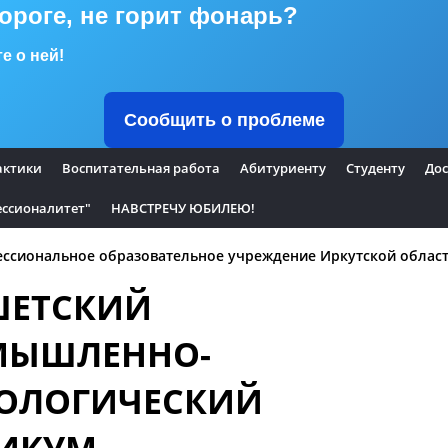
дороге, не горит фонарь?
е о ней!
Сообщить о проблеме
актики
Воспитательная работа
Абитуриенту
Студенту
Дос
ссионалитет"
НАВСТРЕЧУ ЮБИЛЕЮ!
ссиональное образовательное учреждение Иркутской облас
ШЕТСКИЙ
МЫШЛЕННО-
ОЛОГИЧЕСКИЙ