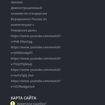
прошел
Демонстрационный
экзамен по стандартам
Ворлдскиллс Россия, по
компетенции «
Поварское дело»
https://www.youtube.com/watch?
v=P4E-E5ynCpg
https://www.youtube.com/watch?
v=JtFWXm0qifY
https://www.youtube.com/watch?
v=T222TSjMxqI
https://www.youtube.com/watch?
v=uuYxTgQ_hus
https://www.youtube.com/watch?
v=VS7RwkgwsvA
КАРТА САЙТА
Заметили ошибку?