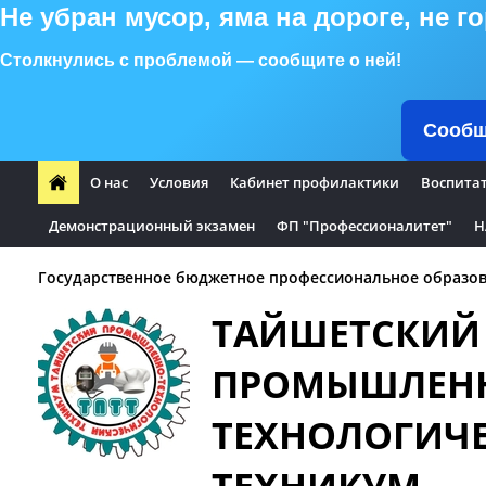
Не убран мусор, яма на дороге, не 
Столкнулись с проблемой — сообщите о ней!
Сообщ
О нас
Условия
Кабинет профилактики
Воспита
Демонстрационный экзамен
ФП "Профессионалитет"
Н
Государственное бюджетное профессиональное образов
ТАЙШЕТСКИЙ
ПРОМЫШЛЕН
ТЕХНОЛОГИЧ