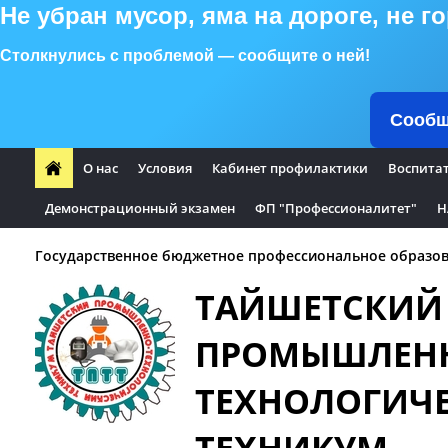
Не убран мусор, яма на дороге, не 
Столкнулись с проблемой — сообщите о ней!
Сообщ
О нас
Условия
Кабинет профилактики
Воспита
Демонстрационный экзамен
ФП "Профессионалитет"
Н
Государственное бюджетное профессиональное образов
ТАЙШЕТСКИЙ
ПРОМЫШЛЕН
ТЕХНОЛОГИЧ