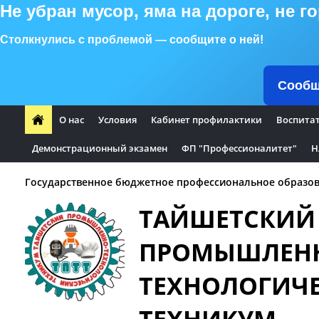
Не убран мусор, яма на дороге, не 
Столкнулись с проблемой — сообщите о ней!
Сообщ
О нас
Условия
Кабинет профилактики
Воспита
Демонстрационный экзамен
ФП "Профессионалитет"
Н
Государственное бюджетное профессиональное образов
ТАЙШЕТСКИЙ
ПРОМЫШЛЕН
ТЕХНОЛОГИЧ